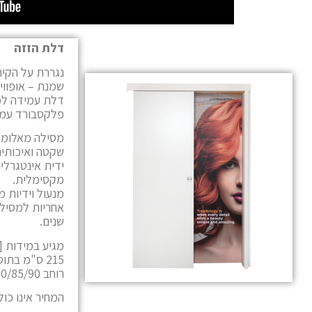
דלת הזזה
נגררת על הקיר 
שמנת – אופוויט
פלקסבורד עמידות ל
מסילה מאלומינ
שקטה ואיכותית
ידית אינטגרל
מקסימלית.
מנעול וידיות מתוצרת B
אחריות למסילה
שנים.
215 ס"מ בתוספת מחיר.
רוחב 60/65/70/75/80/85/90/ ס"מ.
המחיר אינו כו