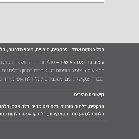
הכל במקום אחד – פרקטים, חיפויים, חיפוי מדרגות, דל
עיצוב בהתאמה אישית –
פולידור נתניה חושפת בפניכם
המציעות אינספור תוספות כגון צוהרים במגוון גדלים עם ז
ומבחר ענק של גוונים שמעניקים לכל דלת אופי מיוחד 
קישורים מהירים
פרקטים
,
דלתות פורניר
,
דלת כיס מחיר
,
דלת אסם
,
דלתות
דלתות למסעדות
,
חיפוי קירות
,
דלת קו אפס
,
דלתות כני