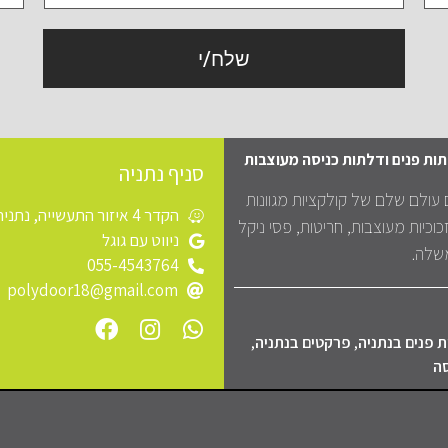
שלח/י
תות פנים ודלתות כניסה מעוצבות
סניף נתניה
 עולם שלם של קולקציות מגוונות
הקדר 4 איזור התעשייה, נתניה
כוכיות מעוצבות, חריטות, פסי ניקל
ניווט עם גוגל
משלה.
055-4543764
polydoor18@gmail.com
 פנים בנתניה
,
פרקטים בנתניה
,
סה