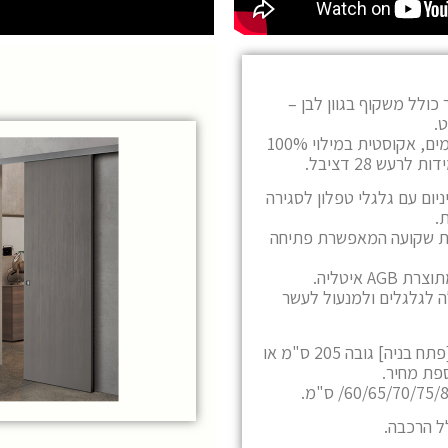
כולל משקוף בגוון לבן –
.
דלת עמידה למים, אקוסטית במילוי 100%
רעש 28 דציבל.
יום עם גלגלי טפלון לסגירה
.
ית שקועה המאפשרת פתיחה
AG איטליה.
 לגלגלים ולמנעול לעשר
מגיע במידות [פתח בניה] גובה 205 ס"מ או
לל הרכבה.