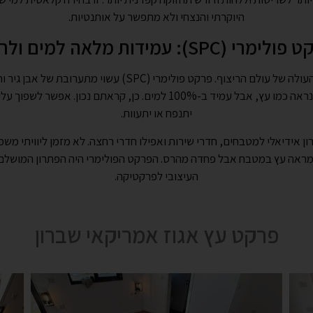
היוקרתי והנצחי ולא מתפשר על אותנטיות.
ימרי (SPC): עמידות מלאה למים ולחות
הכירו את הכוכב העולה של עולם הריצוף. פרקט פולימרי (SPC) עשוי מ
התוצאה? ריצוף שנראה כמו עץ, אבל עמיד ב-100% למים. כן, קראתם נכון. א
יתנפח או יתעוות.
ון אידיאלי למטבחים, חדרי שירות ואפילו חדרי רחצה. לא מזמן ליוויתי מש
ראה עץ במטבח אבל פחדה מהרס. הפרקט הפולימרי היה הפתרון המושלם 
העיצובי לפרקטיקה.
פרקט עץ אגוז אמריקאי שברון