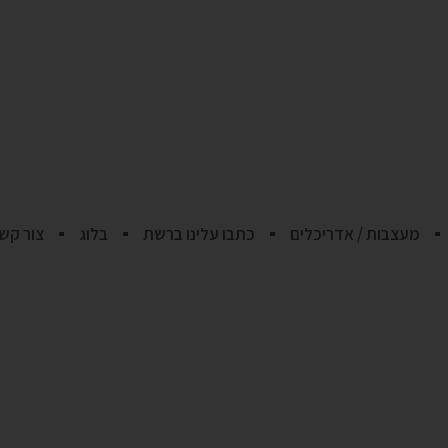
מעצבות / אדריכלים
כתבו עלינו ברשת
בלוג
צור קש