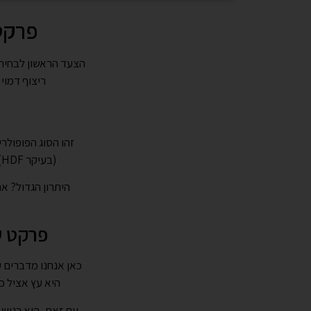
פרקט,
הצעד הראשון לבחירה
ריצוף דמוי
זהו הסוג הפופולר
(בעיקר HDF), כשעל השכבה העליונה מודפס צילום איכותי של עץ ומעליו שכבת הגנה שקופה ועמידה.
היתרון הגדול? א
פרקט ע
כאן אנחנו מדברים 
היא עץ אציל כמ
עם זאת, הוא רגיש 