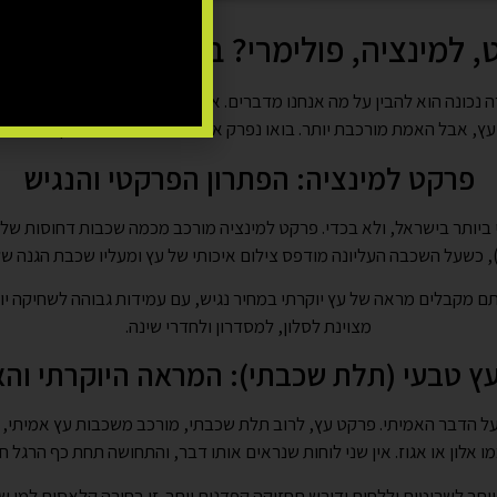
 למינציה, פולימרי? בואו נעשה סדר ב
 נכונה הוא להבין על מה אנחנו מדברים. אנשים רבים משתמשים במילה "
 עץ, אבל האמת מורכבת יותר. בואו נפרק את שלושת הסוגים העיקריים שתפ
פרקט למינציה: הפתרון הפרקטי והנגיש
י ביותר בישראל, ולא בכדי. פרקט למינציה מורכב מכמה שכבות דחוסות של
תם מקבלים מראה של עץ יוקרתי במחיר נגיש, עם עמידות גבוהה לשחיקה יומי
מצוינת לסלון, למסדרון ולחדרי שינה.
ץ טבעי (תלת שכבתי): המראה היוקרתי והא
על הדבר האמיתי. פרקט עץ, לרוב תלת שכבתי, מורכב משכבות עץ אמיתי,
ו אלון או אגוז. אין שני לוחות שנראים אותו דבר, והתחושה תחת כף הרגל 
יותר לשריטות וללחות ודורש תחזוקה קפדנית יותר. זו בחירה קלאסית למ