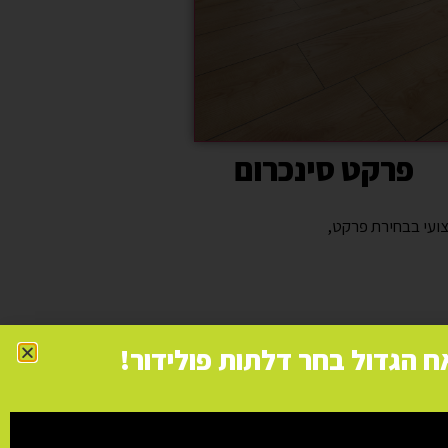
פרקט סינכרום
צועי בבחירת פרקט,
ח הגדול בחר דלתות פולידור!