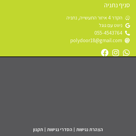
סניף נתניה
הקדר 4 איזור התעשייה, נתניה
ניווט עם גוגל
055-4543764
polydoor18@gmail.com
הצהרת נגישות
הסדרי נגישות
תקנון
|
|