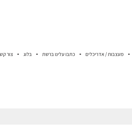
מעצבות / אדריכלים
כתבו עלינו ברשת
בלוג
צור קש