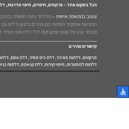
הכל במקום אחד – פרקטים, חיפויים, חיפוי מדרגות, דל
עיצוב בהתאמה אישית –
פולידור נתניה חושפת בפניכם
המציעות אינספור תוספות כגון צוהרים במגוון גדלים עם ז
ומבחר ענק של גוונים שמעניקים לכל דלת אופי מיוחד 
קישורים מהירים
פרקטים
,
דלתות פורניר
,
דלת כיס מחיר
,
דלת אסם
,
דלתות
דלתות למסעדות
,
חיפוי קירות
,
דלת קו אפס
,
דלתות כני