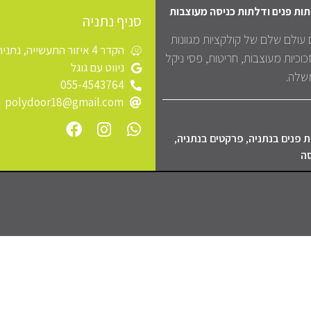
תות פנים ודלתות כניסה מעוצבות
סניף נתניה
 עולם שלם של קולקציות מגוונות
הקדר 4 איזור התעשייה, נתניה
כוכיות מעוצבות, חריטות, פסי ניקל
ניווט עם גוגל
משלה.
055-4543764
polydoor18@gmail.com
 פנים בנתניה
,
פרקטים בנתניה
,
סה